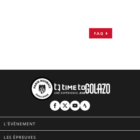
F.A.Q
L'ÉVÈNEMENT
LES ÉPREUVES